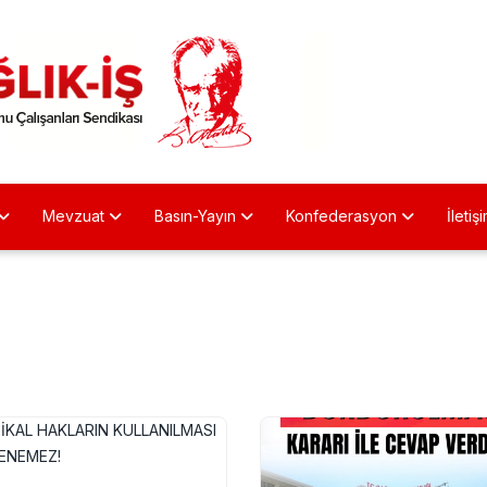
Mevzuat
Basın-Yayın
Konfederasyon
İletiş