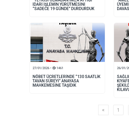
“YETKİSİ OLMADAN İMZA ATTIĞI”
“AMEL
İDARİ İŞLEMİN YÜRÜTMESİNİ
ÜYEMİ
“SADECE 19 GÜNDE” DURDURDUK
DAVAS
27/01/2026 •
1461
26/01/2
NÖBET ÜCRETLERİNDE “130 SAATLİK
SAĞLI
TAVAN SÜREYİ” ANAYASA
KIYAF
MAHKEMESİNE TAŞIDIK
ŞEKİL
KILAV
«
1