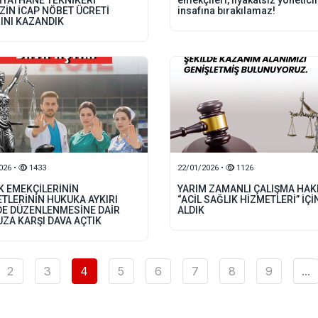
İYATHANE TEKNİKERİ”
emekçileri, liyakatsiz yönetici
ZİN İCAP NÖBET ÜCRETİ
insafına bırakılamaz!
INI KAZANDIK
026 •
1433
22/01/2026 •
1126
K EMEKÇİLERİNİN
YARIM ZAMANLI ÇALIŞMA HAK
ETLERİNİN HUKUKA AYKIRI
“ACİL SAĞLIK HİZMETLERİ” İÇİ
DE DÜZENLENMESİNE DAİR
ALDIK
UZA KARŞI DAVA AÇTIK
2
3
4
5
6
7
8
9
...