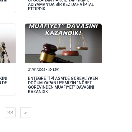
lerin
UYGULANAN HAKSIZ YAPTIRIMI,
ADIYAMAN’DA BİR KEZ DAHA İPTAL
ETTİRDİK
21/01/2026 •
1291
KINI
ENTEGRE TİPİ ASM’DE GÖREVLİYKEN
N DE
DOĞUM YAPAN ÜYEMİZİN “NÖBET
GÖREVİNDEN MUAFİYET” DAVASINI
KAZANDIK
38
»