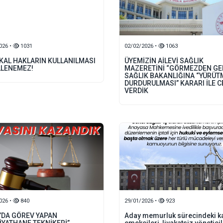
026 •
1031
02/02/2026 •
1063
KAL HAKLARIN KULLANILMASI
ÜYEMİZİN AİLEVİ SAĞLIK
LENEMEZ!
MAZERETİNİ “GÖRMEZDEN GE
SAĞLIK BAKANLIĞINA “YÜRÜT
DURDURULMASI” KARARI İLE 
VERDİK
026 •
840
29/01/2026 •
923
’DA GÖREV YAPAN
Aday memurluk sürecindeki 