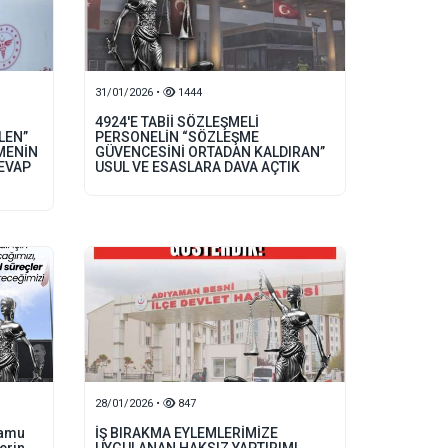
31/01/2026 •
1444
4924'E TABİİ SÖZLEŞMELİ
LEN”
PERSONELİN “SÖZLEŞME
MENİN
GÜVENCESİNİ ORTADAN KALDIRAN”
CEVAP
USUL VE ESASLARA DAVA AÇTIK
28/01/2026 •
847
kamu
İŞ BIRAKMA EYLEMLERİMİZE