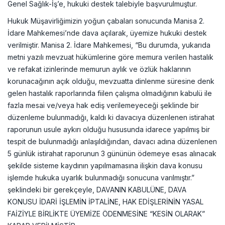
Genel Sağlık-İş’e, hukuki destek talebiyle başvurulmuştur.
Hukuk Müşavirliğimizin yoğun çabaları sonucunda Manisa 2.
İdare Mahkemesi’nde dava açılarak, üyemize hukuki destek
verilmiştir. Manisa 2. İdare Mahkemesi, “Bu durumda, yukarıda
metni yazılı mevzuat hükümlerine göre memura verilen hastalık
ve refakat izinlerinde memurun aylık ve özlük haklarının
korunacağının açık olduğu, mevzuatta dinlenme süresine denk
gelen hastalık raporlarında fiilen çalışma olmadığının kabulü ile
fazla mesai ve/veya hak ediş verilemeyeceği şeklinde bir
düzenleme bulunmadığı, kaldı ki davacıya düzenlenen istirahat
raporunun usule aykırı olduğu hususunda idarece yapılmış bir
tespit de bulunmadığı anlaşıldığından, davacı adına düzenlenen
5 günlük istirahat raporunun 3 gününün ödemeye esas alınacak
şekilde sisteme kaydının yapılmamasına ilişkin dava konusu
işlemde hukuka uyarlık bulunmadığı sonucuna varılmıştır.”
şeklindeki bir gerekçeyle, DAVANIN KABULÜNE, DAVA
KONUSU İDARİ İŞLEMİN İPTALİNE, HAK EDİŞLERİNİN YASAL
FAİZİYLE BİRLİKTE ÜYEMİZE ÖDENMESİNE “KESİN OLARAK”