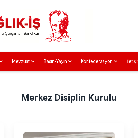
Mevzuat
Basın-Yayın
Konfederasyon
İletiş
Merkez Disiplin Kurulu