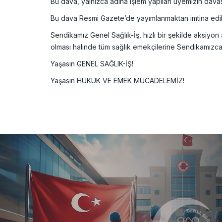
Bu dava, yalnızca adına işlem yapılan üyemizin davası
Bu dava Resmi Gazete’de yayımlanmaktan imtina edili
Sendikamız Genel Sağlık-İş, hızlı bir şekilde aksiyon 
olması halinde tüm sağlık emekçilerine Sendikamızca b
Yaşasın GENEL SAĞLIK-İŞ!
Yaşasın HUKUK VE EMEK MÜCADELEMİZ!