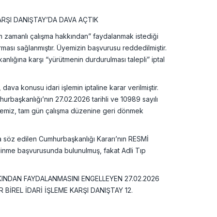
ARŞI DANIŞTAY’DA DAVA AÇTIK
 zamanlı çalışma hakkından” faydalanmak istediği
sı sağlanmıştır. Üyemizin başvurusu reddedilmiştir.
nlığına karşı “yürütmenin durdurulması talepli” iptal
a konusu idari işlemin iptaline karar verilmiştir.
urbaşkanlığı’nın 27.02.2026 tarihli ve 10989 sayılı
, üyemiz, tam gün çalışma düzenine geri dönmek
ta söz edilen Cumhurbaşkanlığı Kararı’nın RESMİ
nme başvurusunda bulunulmuş, fakat Adli Tıp
KKINDAN FAYDALANMASINI ENGELLEYEN 27.02.2026
BİREL İDARİ İŞLEME KARŞI DANIŞTAY 12.