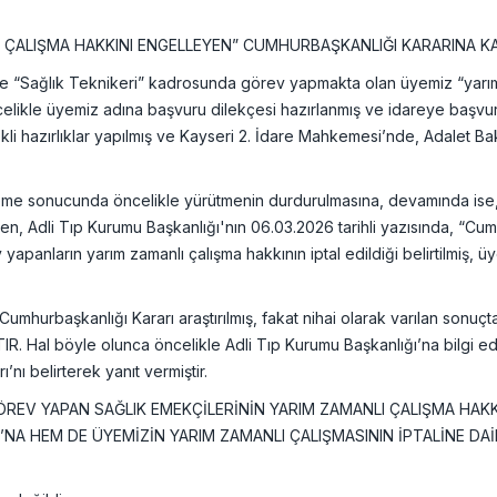
I ÇALIŞMA HAKKINI ENGELLEYEN” CUMHURBAŞKANLIĞI KARARINA K
e “Sağlık Teknikeri” kadrosunda görev yapmakta olan üyemiz “yarım
kle üyemiz adına başvuru dilekçesi hazırlanmış ve idareye başvurma
i hazırlıklar yapılmış ve Kayseri 2. İdare Mahkemesi’nde, Adalet Baka
me sonucunda öncelikle yürütmenin durdurulmasına, devamında ise, dav
, Adli Tıp Kurumu Başkanlığı'nın 06.03.2026 tarihli yazısında, “Cumh
yapanların yarım zamanlı çalışma hakkının iptal edildiği belirtilmiş
umhurbaşkanlığı Kararı araştırılmış, fakat nihai olarak varılan sonuç
l böyle olunca öncelikle Adli Tıp Kurumu Başkanlığı’na bilgi edi
ı belirterek yanıt vermiştir.
A GÖREV YAPAN SAĞLIK EMEKÇİLERİNİN YARIM ZAMANLI ÇALIŞMA HA
NA HEM DE ÜYEMİZİN YARIM ZAMANLI ÇALIŞMASININ İPTALİNE DAİR 