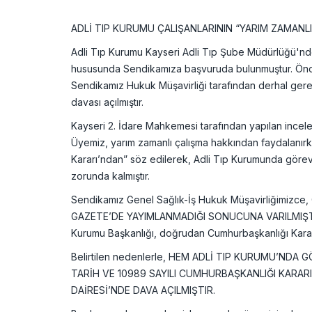
ADLİ TIP KURUMU ÇALIŞANLARININ “YARIM ZAMANL
Adli Tıp Kurumu Kayseri Adli Tıp Şube Müdürlüğü'nd
hususunda Sendikamıza başvuruda bulunmuştur. Önceli
Sendikamız Hukuk Müşavirliği tarafından derhal gerekl
davası açılmıştır.
Kayseri 2. İdare Mahkemesi tarafından yapılan incele
Üyemiz, yarım zamanlı çalışma hakkından faydalanırken
Kararı’ndan” söz edilerek, Adli Tıp Kurumunda görev 
zorunda kalmıştır.
Sendikamız Genel Sağlık-İş Hukuk Müşavirliğimizce, C
GAZETE’DE YAYIMLANMADIĞI SONUCUNA VARILMIŞTIR. Ha
Kurumu Başkanlığı, doğrudan Cumhurbaşkanlığı Kararı’n
Belirtilen nedenlerle, HEM ADLİ TIP KURUMU’ND
TARİH VE 10989 SAYILI CUMHURBAŞKANLIĞI KARARI’
DAİRESİ’NDE DAVA AÇILMIŞTIR.