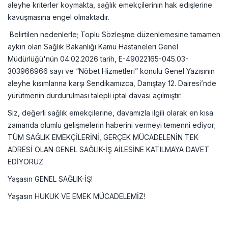
aleyhe kriterler koymakta, sağlık emekçilerinin hak edişlerine
kavuşmasına engel olmaktadır.
Belirtilen nedenlerle; Toplu Sözleşme düzenlemesine tamamen
aykırı olan Sağlık Bakanlığı Kamu Hastaneleri Genel
Müdürlüğü'nün 04.02.2026 tarih, E-49022165-045.03-
303966966 sayı ve “Nöbet Hizmetleri” konulu Genel Yazısının
aleyhe kısımlarına karşı Sendikamızca, Danıştay 12. Dairesi’nde
yürütmenin durdurulması talepli iptal davası açılmıştır.
Siz, değerli sağlık emekçilerine, davamızla ilgili olarak en kısa
zamanda olumlu gelişmelerin haberini vermeyi temenni ediyor;
TÜM SAĞLIK EMEKÇİLERİNİ, GERÇEK MÜCADELENİN TEK
ADRESİ OLAN GENEL SAĞLIK-İŞ AİLESİNE KATILMAYA DAVET
EDİYORUZ.
Yaşasın GENEL SAĞLIK-İŞ!
Yaşasın HUKUK VE EMEK MÜCADELEMİZ!