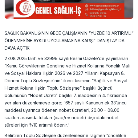
SAĞLIK BAKANLIĞININ GECE ÇALIŞMANIN “YÜZDE 10 ARTIRIMLI”
ÖDENMESİNE AYKIRI UYGULAMASINA KARŞI” DANIŞTAY’DA
DAVA AÇTIK
27.08.2025 tarih ve 32999 sayılı Resmi Gazete’de yayımlanan
“Kamu Görevlilerinin Geneline ve Hizmet Kollarına Yönelik Mali
ve Sosyal Haklara İlişkin 2026 ve 2027 Yıllarını Kapsayan 8.
Dönem Toplu Sözleşme’nin” ikinci kısmının “Sağlık ve Sosyal
Hizmet Koluna İlişkin Toplu Sözleşme” başlıklı üçüncü
bölümünün “Nöbet Ücreti” başlıklı 7. maddesinin 4. fıkrasında
yer alan düzenlemeye göre; “657 sayılı Kanunun ek 33’üncü
maddesi uyarınca ödenen nöbet ücretleri, 20.00 – 08.00
saatleri arasında tutulan (icap/ev nöbeti) dışındaki nöbet
süreleri için %10 artırımlı ödenir.”
Belirtilen Toplu Sözleşme düzenlemesine rağmen “öncelikle