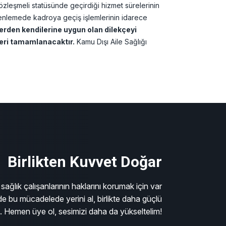
zleşmeli statüsünde geçirdiği hizmet sürelerinin
zenlemede kadroya geçiş işlemlerinin idarece
lerden kendilerine uygun olan dilekçeyi
leri tamamlanacaktır.
Kamu Dışı Aile Sağlığı
Birlikten Kuvvet Doğar
sağlık çalışanlarının haklarını korumak için var
e bu mücadelede yerini al, birlikte daha güçlü
m. Hemen üye ol, sesimizi daha da yükseltelim!