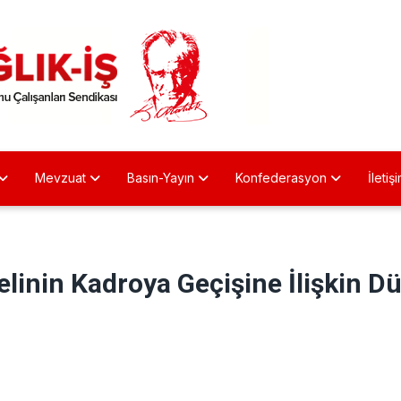
Mevzuat
Basın-Yayın
Konfederasyon
İletiş
elinin Kadroya Geçişine İlişkin 