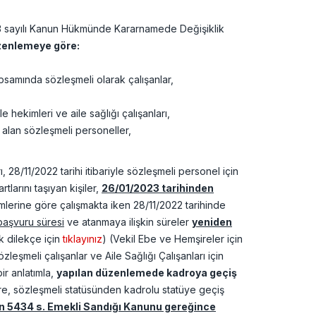
663 sayılı Kanun Hükmünde Kararnamede Değişiklik
zenlemeye göre:
psamında sözleşmeli olarak çalışanlar,
 hekimleri ve aile sağlığı çalışanları,
alan sözleşmeli personeller,
 28/11/2022 tarihi itibariyle sözleşmeli personel için
larını taşıyan kişiler,
26/01/2023 tarihinden
mlerine göre çalışmakta iken 28/11/2022 tarihinde
başvuru süresi
ve atanmaya ilişkin süreler
yeniden
k dilekçe için
tıklayınız
) (Vekil Ebe ve Hemşireler için
eşmeli çalışanlar ve Aile Sağlığı Çalışanları için
ir anlatımla,
yapılan düzenlemede kadroya geçiş
, sözleşmeli statüsünden kadrolu statüye geçiş
in 5434 s. Emekli Sandığı Kanunu gereğince