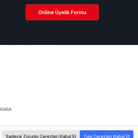
Online Üyelik Formu
ı
ANKARA
Sadece Zorunlu Çerezleri Kabul Et
Tüm Çerezleri Kabul Et