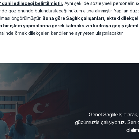
dahil edileceği belirtilmiştir.
Aynı şekilde sözleşmeli personelin sö
inde göz önünde bulundurulacağı hüküm altına alınmıştır. Yapılan dü
ılması öngörülmüştür.
Buna göre Sağlık çalışanları, ekteki dilekçe
 bir işlem yapmalarına gerek kalmaksızın kadroya geçiş işlem
halinde örnek dilekçeleri kendilerine ayriyeten ulaştırılacaktır.
Genel Sağlık-İş olarak, 
gücümüzle çalışıyoruz. Sen d
olalı