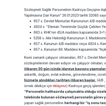
Sözleşmeli Sağlık Personelinin Kadroya Geçişine ili
Yapılmasına Dair Kanun” 26.01.2023 tarihli 32085 say
657 s. Devlet Memurları Kanununun 4/B maddes
4924 s. ‘’Eleman Temininde Güçlük Çekilen Yerl
663 s. KHK’nın 45/A maddesi kapsamında 3+1 yı
5258 s. Aile Hekimliği Kanununun 3. Maddesinin 2
657 s. Kanunun 4/B maddesi veya 4924 s. Kanu
657 s. Kanunun 86. Maddesi kapsamında ‘’Açıkt
Kısmi zamanlı çalışıyor olmamaları, 657 s. Devlet Memu
sözleşmelerinin devam ediyor ve çalışıyor olmaları; v
itibaren 30 gün içinde idareye başvuru yapmalar
askerlik, doğum, evlat edinme, görevlendirme, ücrets
hizmete alındıkları tarihten itibaren başlar.
(4/B ,
örnek dilekçe için
tıklayınız
) Kadroya geçiş işlemleri;
‘’Personelin halihazırda çalışmakta olduğu vizel
talebinde bulunan sözleşmeli personelin görev y
yapan sağlık personeline
herhangi bir ‘’iş sonu t