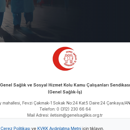
Genel Sağlık ve Sosyal Hizmet Kolu Kamu Çalışanları Sendikas
(Genel Sağlık-İş)
ay mahallesi, Fevzi Çakmak-1 Sokak No:24 Kat:5 Daire:24 Çankaya/
Telefon: 0 (312) 230 66 64
Mail Adresi:
iletisim@genelsaglikis.org.tr
Kep Adresi:
genelsaglikis@hs01.kep.tr
.
Çerez Politikası
ve
KVKK Aydınlatma Metni
için tıklayın.