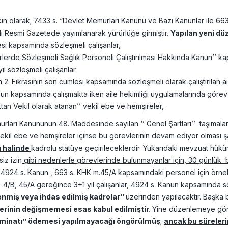
şkin olarak; 7433 s. “Devlet Memurları Kanunu ve Bazı Kanunlar ile 
ılı Resmi Gazetede yayımlanarak yürürlüğe girmiştir.
Yapılan yeni dü
i kapsamında sözleşmeli çalışanlar,
erde Sözleşmeli Sağlık Personeli Çalıştırılması Hakkında Kanun’’ ka
l sözleşmeli çalışanlar
. Fıkrasının son cümlesi kapsamında sözleşmeli olarak çalıştırılan aile
n kapsamında çalışmakta iken aile hekimliği uygulamalarında görev 
an Vekil olarak atanan’’ vekil ebe ve hemşireler,
rları Kanununun 48. Maddesinde sayılan ‘’ Genel Şartları’’ taşımaları,
ekil ebe ve hemşireler içinse bu görevlerinin devam ediyor olması şart
ı halinde
kadrolu statüye geçirileceklerdir. Yukarıdaki mevzuat hükü
iz izin
gibi nedenlerle görevlerinde bulunmayanlar için, 30 günlük 
 4924 s. Kanun , 663 s. KHK m.45/A kapsamındaki personel için örne
 4/B, 45/A gereğince 3+1 yıl çalışanlar, 4924 s. Kanun kapsamında sözl
enmiş veya ihdas edilmiş kadrolar’’
üzerinden yapılacaktır. Başka b
erinin değişmemesi esas kabul edilmiştir.
Yine düzenlemeye göre
azminatı’’ ödemesi yapılmayacağı öngörülmüş
;
ancak bu süreler