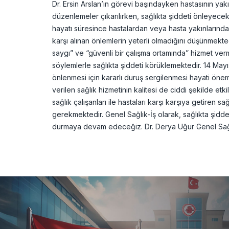
Dr. Ersin Arslan’ın görevi başındayken hastasının yak
düzenlemeler çıkarılırken, sağlıkta şiddeti önleyecek 
hayatı süresince hastalardan veya hasta yakınlarından
karşı alınan önlemlerin yeterli olmadığını düşünmekte
saygı” ve “güvenli bir çalışma ortamında” hizmet verme
söylemlerle sağlıkta şiddeti körüklemektedir. 14 Mayıs 
önlenmesi için kararlı duruş sergilenmesi hayati öne
verilen sağlık hizmetinin kalitesi de ciddi şekilde etki
sağlık çalışanları ile hastaları karşı karşıya getiren 
gerekmektedir. Genel Sağlık-İş olarak, sağlıkta şiddete
durmaya devam edeceğiz. Dr. Derya Uğur Genel Sağl