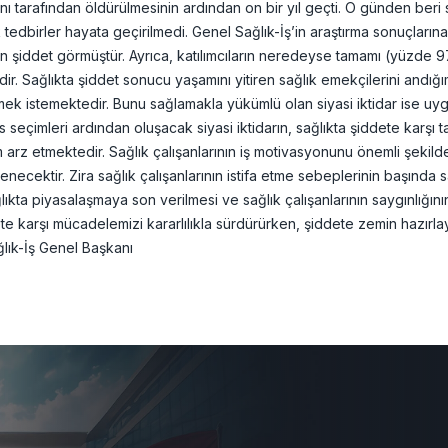
ını tarafından öldürülmesinin ardından on bir yıl geçti. O günden beri
tedbirler hayata geçirilmedi. Genel Sağlık-İş’in araştırma sonuçlarına
 şiddet görmüştür. Ayrıca, katılımcıların neredeyse tamamı (yüzde 97,
dir. Sağlıkta şiddet sonucu yaşamını yitiren sağlık emekçilerini andığ
k istemektedir. Bunu sağlamakla yükümlü olan siyasi iktidar ise uygula
seçimleri ardından oluşacak siyasi iktidarın, sağlıkta şiddete karşı ta
m arz etmektedir. Sağlık çalışanlarının iş motivasyonunu önemli şeki
lenecektir. Zira sağlık çalışanlarının istifa etme sebeplerinin başında 
sağlıkta piyasalaşmaya son verilmesi ve sağlık çalışanlarının saygınlığı
 karşı mücadelemizi kararlılıkla sürdürürken, şiddete zemin hazırlayan 
ık-İş Genel Başkanı