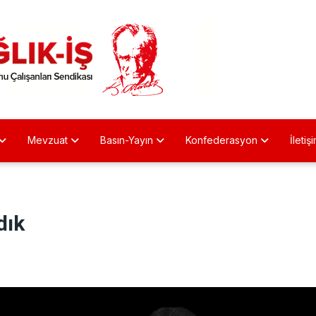
Mevzuat
Basın-Yayın
Konfederasyon
İletiş
dık