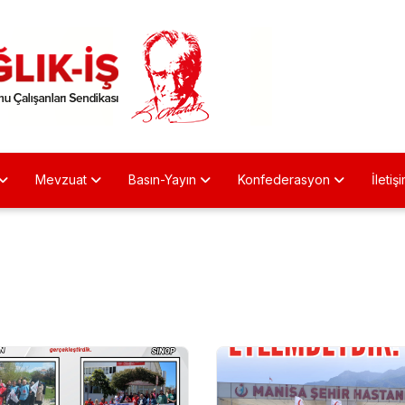
Mevzuat
Basın-Yayın
Konfederasyon
İletiş