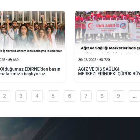
025 •
669
30/05/2025 •
720
i Olduğumuz EDİRNE’den basın
AĞIZ VE DİŞ SAĞLIĞI
malarımıza başlıyoruz.
MERKEZLERİNDEKİ ÇÜRÜK BÜ
2
3
4
5
6
7
8
9
...