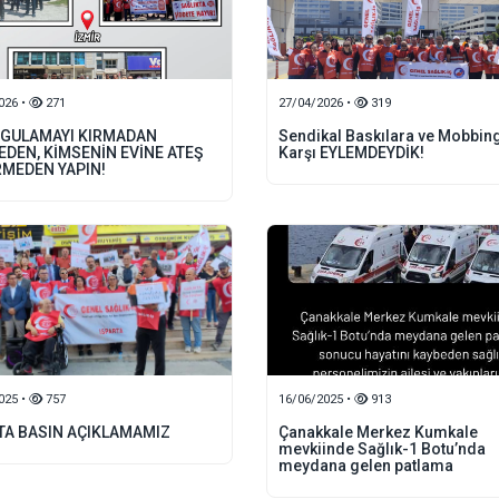
026 •
271
27/04/2026 •
319
YGULAMAYI KIRMADAN
Sendikal Baskılara ve Mobbin
DEN, KİMSENİN EVİNE ATEŞ
Karşı EYLEMDEYDİK!
MEDEN YAPIN!
025 •
757
16/06/2025 •
913
TA BASIN AÇIKLAMAMIZ
Çanakkale Merkez Kumkale
mevkiinde Sağlık-1 Botu’nda
meydana gelen patlama