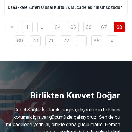
Çanakkale Zaferi Ulusal Kurtuluş Mücadelesinin Önsözüdür
«
1
...
64
65
66
67
68
69
70
71
72
...
86
»
Birlikten Kuvvet Doğar
Genel Sağlık-İş olarak, sağlık çalışanlarının haklarını
korumak için var gücümüzle çalışıyoruz. Sen de bu
mücadelede yerini al, birlikte daha güçlü olalım. Hemen
üye ol, sesimizi daha da yükseltelim!