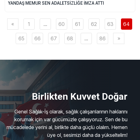
YANDAŞ MEMUR SEN ADALETSİZLİĞE İMZA ATTI
«
1
...
60
61
62
63
64
65
66
67
68
...
86
»
Birlikten Kuvvet Doğar
Genel Sağlık-İş olarak, sağlık çalışanlarının haklarını
korumak için var gücümüzle çalışıyoruz. Sen de bu
mücadelede yerini al, birlikte daha güçlü olalım. Hemen
üye ol, sesimizi daha da yükseltelim!