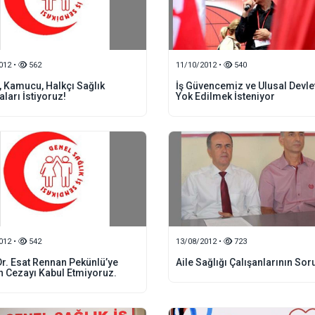
012 •
562
11/10/2012 •
540
, Kamucu, Halkçı Sağlık
İş Güvencemiz ve Ulusal Devle
aları İstiyoruz!
Yok Edilmek İsteniyor
012 •
542
13/08/2012 •
723
Dr. Esat Rennan Pekünlü’ye
Aile Sağlığı Çalışanlarının Sor
n Cezayı Kabul Etmiyoruz.