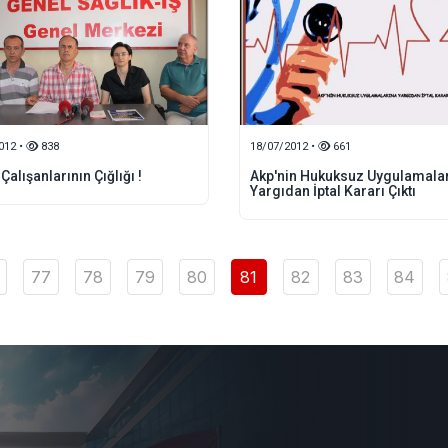
012 •
838
18/07/2012 •
661
Çalışanlarının Çığlığı !
Akp'nin Hukuksuz Uygulamala
Yargıdan İptal Kararı Çıktı
77
78
79
80
81
82
83
84