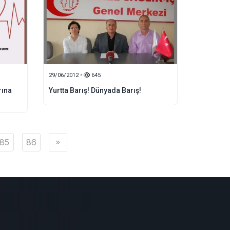
29/06/2012 •
645
rına
Yurtta Barış! Dünyada Barış!
85
86
»