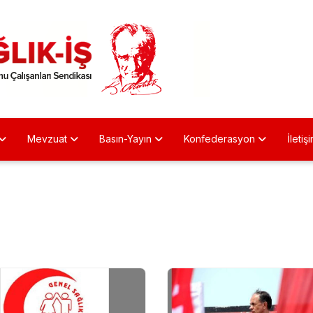
Mevzuat
Basın-Yayın
Konfederasyon
İletiş