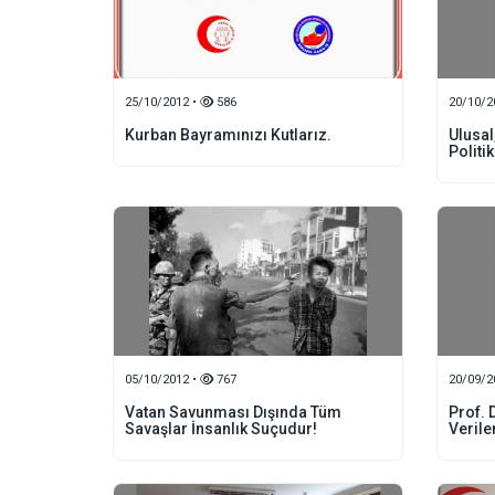
25/10/2012 •
586
20/10/2
Kurban Bayramınızı Kutlarız.
Ulusal
Politik
05/10/2012 •
767
20/09/2
Vatan Savunması Dışında Tüm
Prof. 
Savaşlar İnsanlık Suçudur!
Verile