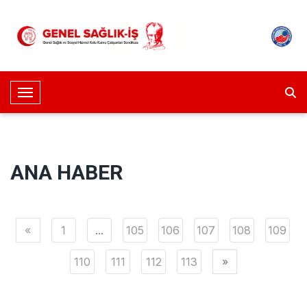
Toggle Navigation
ANA HABER
«
1
...
105
106
107
108
109
110
111
112
113
»