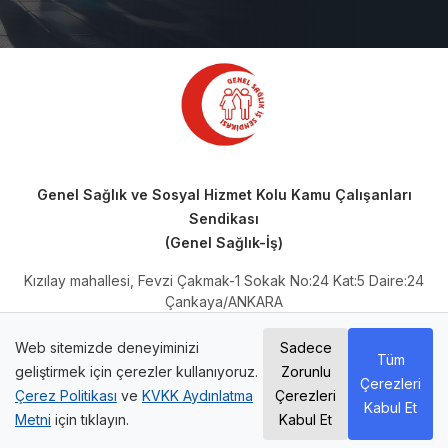
Genel Sağlık ve Sosyal Hizmet Kolu Kamu Çalışanları
Sendikası
(Genel Sağlık-İş)
Kızılay mahallesi, Fevzi Çakmak-1 Sokak No:24 Kat:5 Daire:24
Çankaya/ANKARA
Telefon: 0 (312) 230 66 64
Mail Adresi:
iletisim@genelsaglikis.org.tr
Web sitemizde deneyiminizi
Sadece
Tüm
Kep Adresi:
genelsaglikis@hs01.kep.tr
geliştirmek için çerezler kullanıyoruz.
Zorunlu
Çerezleri
Çerez Politikası
ve
KVKK Aydınlatma
Çerezleri
Kabul Et
©2025. Genel Sağlık İş. Tüm
Developed by Temiz Yazılım
Metni
için tıklayın.
Kabul Et
hakları saklıdır.