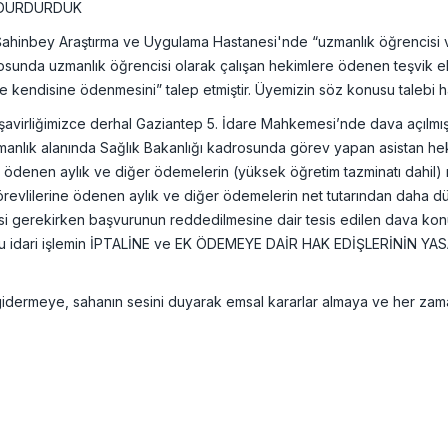
A DURDURDUK
ahinbey Araştırma ve Uygulama Hastanesi'nde “uzmanlık öğrencisi ve
osunda uzmanlık öğrencisi olarak çalışan hekimlere ödenen teşvik 
kte kendisine ödenmesini” talep etmiştir. Üyemizin söz konusu talebi ha
şavirliğimizce derhal Gaziantep 5. İdare Mahkemesi’nde dava açılmı
manlık alanında Sağlık Bakanlığı kadrosunda görev yapan asistan heki
ya ödenen aylık ve diğer ödemelerin (yüksek öğretim tazminatı dahil) n
evlilerine ödenen aylık ve diğer ödemelerin net tutarından daha düş
mesi gerekirken başvurunun reddedilmesine dair tesis edilen dava k
onusu idari işlemin İPTALİNE ve EK ÖDEMEYE DAİR HAK EDİŞLERİNİN
ni gidermeye, sahanın sesini duyarak emsal kararlar almaya ve her 