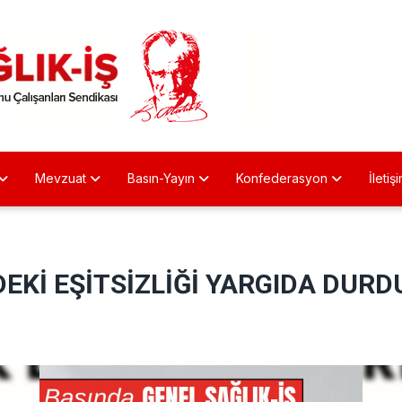
Mevzuat
Basın-Yayın
Konfederasyon
İletiş
EKİ EŞİTSİZLİĞİ YARGIDA DUR