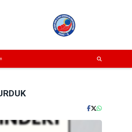
im
DURDUK