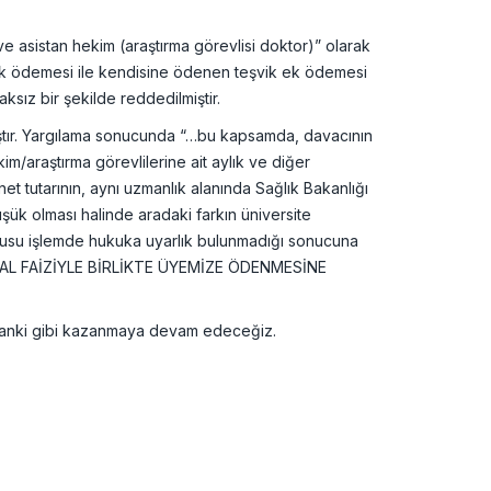
 asistan hekim (araştırma görevlisi doktor)” olarak
ek ödemesi ile kendisine ödenen teşvik ek ödemesi
ksız bir şekilde reddedilmiştir.
ştır. Yargılama sonucunda “…bu kapsamda, davacının
m/araştırma görevlilerine ait aylık ve diğer
et tutarının, aynı uzmanlık alanında Sağlık Bakanlığı
ük olması halinde aradaki farkın üniversite
onusu işlemde hukuka uyarlık bulunmadığı sonucuna
 YASAL FAİZİYLE BİRLİKTE ÜYEMİZE ÖDENMESİNE
zamanki gibi kazanmaya devam edeceğiz.