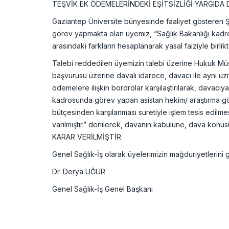
TEŞVİK EK ÖDEMELERİNDEKİ EŞİTSİZLİĞİ YARGID
Gaziantep Üniversite bünyesinde faaliyet gösteren Ş
görev yapmakta olan üyemiz, “Sağlık Bakanlığı kadr
arasındaki farkların hesaplanarak yasal faiziyle birli
Talebi reddedilen üyemizin talebi üzerine Hukuk Mü
başvurusu üzerine davalı idarece, davacı ile aynı uz
ödemelere ilişkin bordrolar karşılaştırılarak, davacı
kadrosunda görev yapan asistan hekim/ araştırma gör
bütçesinden karşılanması suretiyle işlem tesis edil
varılmıştır.” denilerek, davanın kabulüne, dava k
KARAR VERİLMİŞTİR.
Genel Sağlık-İş olarak üyelerimizin mağduriyetleri
Dr. Derya UĞUR
Genel Sağlık-İş Genel Başkanı