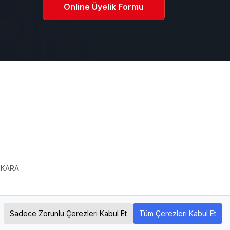
Online Üyelik Formu
ı
ANKARA
Sadece Zorunlu Çerezleri Kabul Et
Tüm Çerezleri Kabul Et
Developed by Temiz Yazılım