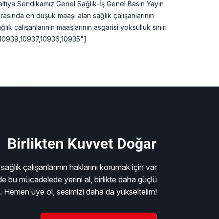
valtıya Sendikamız Genel Sağlık-İş Genel Basın Yayın
rasında en düşük maaşı alan sağlık çalışanlarının
ık çalışanlarının maaşlarının asgarisi yoksulluk sınırı
1,10939,10937,10936,10935"]
Birlikten Kuvvet Doğar
sağlık çalışanlarının haklarını korumak için var
e bu mücadelede yerini al, birlikte daha güçlü
m. Hemen üye ol, sesimizi daha da yükseltelim!