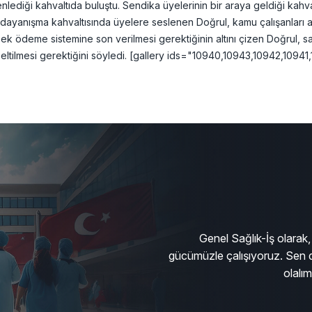
enlediği kahvaltıda buluştu. Sendika üyelerinin bir araya geldiği kah
 dayanışma kahvaltısında üyelere seslenen Doğrul, kamu çalışanları a
z ek ödeme sistemine son verilmesi gerektiğinin altını çizen Doğrul, sağl
eltilmesi gerektiğini söyledi. [gallery ids="10940,10943,10942,1094
Genel Sağlık-İş olarak, 
gücümüzle çalışıyoruz. Sen d
olalı