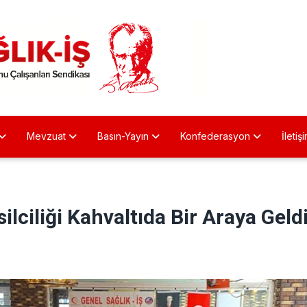
Mevzuat
Basın-Yayın
Konfederasyon
İletiş
lciliği Kahvaltıda Bir Araya Geld