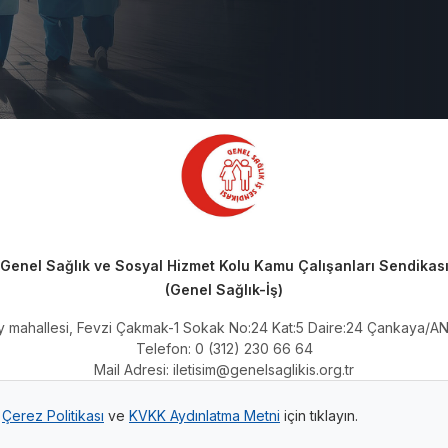
Genel Sağlık ve Sosyal Hizmet Kolu Kamu Çalışanları Sendikas
(Genel Sağlık-İş)
ay mahallesi, Fevzi Çakmak-1 Sokak No:24 Kat:5 Daire:24 Çankaya/
Telefon: 0 (312) 230 66 64
Mail Adresi:
iletisim@genelsaglikis.org.tr
Kep Adresi:
genelsaglikis@hs01.kep.tr
.
Çerez Politikası
ve
KVKK Aydınlatma Metni
için tıklayın.