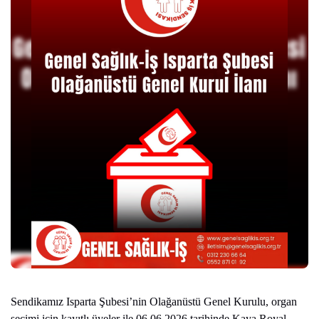
Sendikamız Isparta Şubesi’nin Olağanüstü Genel Kurulu, organ
seçimi için kayıtlı üyeler ile 06.06.2026 tarihinde Kaya Royal,