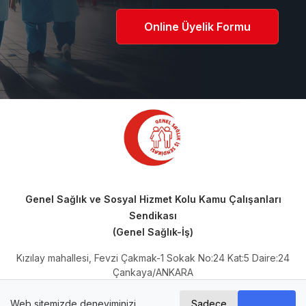
Online Üyelik Formu
Genel Sağlık ve Sosyal Hizmet Kolu Kamu Çalışanları
Sendikası
(Genel Sağlık-İş)
Kızılay mahallesi, Fevzi Çakmak-1 Sokak No:24 Kat:5 Daire:24
Çankaya/ANKARA
Telefon: 0 (312) 230 66 64
Mail Adresi:
iletisim@genelsaglikis.org.tr
Web sitemizde deneyiminizi
Sadece