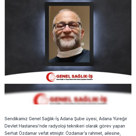
Sendikamız Genel Sağlık-İş Adana Şube üyesi, Adana Yüreğir
Devlet Hastanesi’nde radyoloji teknikeri olarak görev yapan
Serhat Özdamar vefat etmiştir. Özdamar’a rahmet, ailesine,