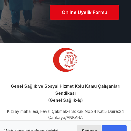
Online Üyelik Formu
Genel Sağlık ve Sosyal Hizmet Kolu Kamu Çalışanları
Sendikası
(Genel Sağlık-İş)
Kızılay mahallesi, Fevzi Çakmak-1 Sokak No:24 Kat:5 Daire:24
Çankaya/ANKARA
Telefon: 0 (312) 230 66 64
Mail Adresi:
iletisim@genelsaglikis.org.tr
Web sitemizde deneyiminizi
Sadece