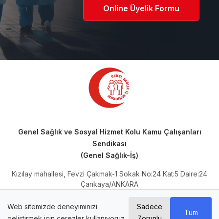
Online Üyelik Formu
Genel Sağlık ve Sosyal Hizmet Kolu Kamu Çalışanları
Sendikası
(Genel Sağlık-İş)
Kızılay mahallesi, Fevzi Çakmak-1 Sokak No:24 Kat:5 Daire:24
Çankaya/ANKARA
Telefon: 0 (312) 230 66 64
Mail Adresi:
iletisim@genelsaglikis.org.tr
Web sitemizde deneyiminizi
Sadece
Tüm
Kep Adresi:
genelsaglikis@hs01.kep.tr
geliştirmek için çerezler kullanıyoruz.
Zorunlu