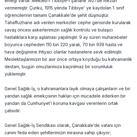
emeği vardır. Mekteb-i Tıbbiye-i Şahane 1921’de mezun
vermemiştir. Çünkü, 1915 yılında Tıbbiye’ ye kaydolan 1. sınıf
öğrencilerinin tamamı Çanakkale’de şehit düşmüştür.
Tahaffuzhane adı verilen merkezler cephe gerisinde kurularak
savaş öncesi askerlerimizin sağlık kontrolü ve bulaşıcı
hastalıklara karşı aşılaması yapılmıştır. 9 ay süren muharebeler
boyunca cepheden 110 bin 220 yaralı, 70 bin 939 hasta ve
hava değişimine ihtiyacı olanlar hastanelere sevk edilmiştir.
Meslektaşlarımızın bir asır önce ortaya koyduğu bu kahramanlık
destanı, bugün omuzlarımıza kaçınılmaz bir sorumluluk
yüklemiştir.
Genel Sağlık-İş, o kahramanlara layık olmaya çalışanların ve bir
yandan sağlık emekçisinin hakları için mücadele ederken bir
yandan da Cumhuriyet’i koruma kavgası verenlerin ortak
çatısıdır.
Genel Sağlık-İş Sendikası olarak, Çanakkale’de vatanı için
canını feda eden şehitlerimizin mirasına sahip çıkıyor;