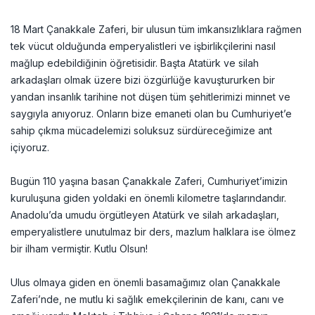
18 Mart Çanakkale Zaferi, bir ulusun tüm imkansızlıklara rağmen
tek vücut olduğunda emperyalistleri ve işbirlikçilerini nasıl
mağlup edebildiğinin öğretisidir. Başta Atatürk ve silah
arkadaşları olmak üzere bizi özgürlüğe kavuştururken bir
yandan insanlık tarihine not düşen tüm şehitlerimizi minnet ve
saygıyla anıyoruz. Onların bize emaneti olan bu Cumhuriyet’e
sahip çıkma mücadelemizi soluksuz sürdüreceğimize ant
içiyoruz.
Bugün 110 yaşına basan Çanakkale Zaferi, Cumhuriyet’imizin
kuruluşuna giden yoldaki en önemli kilometre taşlarındandır.
Anadolu’da umudu örgütleyen Atatürk ve silah arkadaşları,
emperyalistlere unutulmaz bir ders, mazlum halklara ise ölmez
bir ilham vermiştir. Kutlu Olsun!
Ulus olmaya giden en önemli basamağımız olan Çanakkale
Zaferi’nde, ne mutlu ki sağlık emekçilerinin de kanı, canı ve