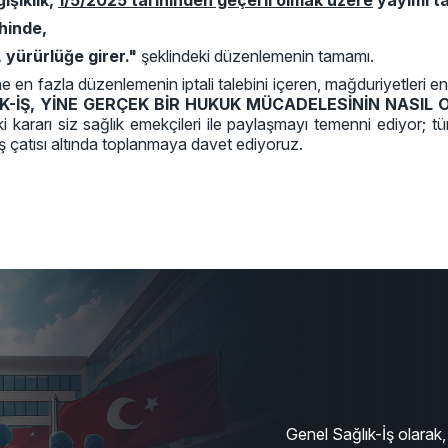
işiklik,
1/5/2025 tarihinden geçerli olmak üzere
yayımı ta
ihinde,
 yürürlüğe girer."
şeklindeki düzenlemenin tamamı.
e en fazla düzenlemenin iptali talebini içeren, mağduriyetleri en 
K-İŞ, YİNE GERÇEK BİR HUKUK MÜCADELESİNİN NASIL 
i kararı siz sağlık emekçileri ile paylaşmayı temenni ediyor; tü
ş çatısı altında toplanmaya davet ediyoruz.
Genel Sağlık-İş olarak, 