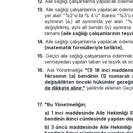
12.
Aile sağlığı çalışanlarına yapılacak ödem
13.
Aile sağlığı çalışanlarına yapılacak ödeme
yer alan "%2'si ila % 4'ü" ibaresi "%3'ü il
ayrımının (a.) alt ayrımında yer alan "%
değiştirilmiş, aynı alt bendin (iv) ayrımın
tamamı
(aile sağlığı çalışanlarının te
14.
Aile sağlığı çalışanlarına yapılacak ödeme
(matematik formülleriyle birlikte),
15.
Geçici aile sağlığı çalışanlarına ödenmek
sermayeden yapılan taban ve teşvik ek ö
16.
Asıl Yönetmeliğe
"(1) 18 inci maddeni
fıkrasının (a) bendinin (1) numara
değişiklikten önceki hükümler gereğ
de dikkate alınır."
şeklinde eklenen Geçi
17.
"Bu Yönetmeliğin;
a) 1 inci maddesinde Aile Hekimliği 
bendinin ikinci cümlesinde yapılan değ
b) 3 üncü maddesinde Aile Hekimliği 