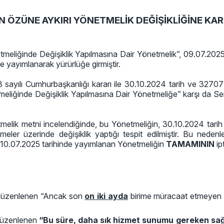
İN ÖZÜNE AYKIRI YÖNETMELİK DEĞİŞİKLİĞİNE KA
liğinde Değişiklik Yapılmasına Dair Yönetmelik”, 09.07.2025 t
 yayımlanarak yürürlüğe girmiştir.
sayılı Cumhurbaşkanlığı kararı ile 30.10.2024 tarih ve 32707
eliğinde Değişiklik Yapılmasına Dair Yönetmeliğe” karşı da S
metni incelendiğinde, bu Yönetmeliğin, 30.10.2024 tarih 
eler üzerinde değişiklik yaptığı tespit edilmiştir. Bu nedenl
n 10.07.2025 tarihinde yayımlanan Yönetmeliğin
TAMAMININ
ip
n düzenlenen “Ancak son
on iki ayda
birime müracaat etmeyen nüf
 düzenlenen
“Bu süre, daha sık hizmet sunumu gereken sağ