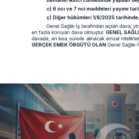
bendinin ikinci cümlesinde yapılan değ
c) 6 ncı ve 7 nci maddeleri yayımı tar
ç) Diğer hükümleri 1/8/2025 tarihinde,
Genel Sağlık-İş tarafından açılan dava, yin
en fazla koruyan dava olmuştur.
GENEL SAĞLI
davada, en kısa sürede alınacak emsal niteliktek
GERÇEK EMEK ÖRGÜTÜ OLAN
Genel Sağlık-İ