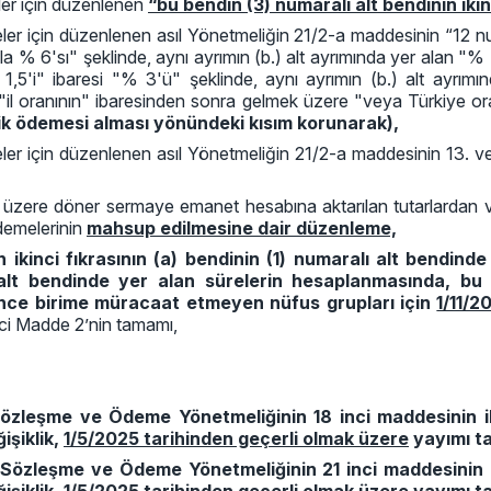
eler için düzenlenen
“bu bendin (3) numaralı alt bendinin iki
ler için düzenlenen asıl Yönetmeliğin 21/2-a maddesinin “12 numa
a % 6'sı" şeklinde, aynı ayrımın (b.) alt ayrımında yer alan "% 4
 1,5'i" ibaresi "% 3'ü" şeklinde, aynı ayrımın (b.) alt ayrım
a "il oranının" ibaresinden sonra gelmek üzere "veya Türkiye ora
şvik ödemesi alması yönündeki kısım korunarak),
ler için düzenlenen asıl Yönetmeliğin 21/2-a maddesinin 13. ve 
 üzere döner sermaye emanet hesabına aktarılan tutarlardan var
demelerinin
mahsup edilmesine dair düzenleme,
n ikinci fıkrasının (a) bendinin (1) numaralı alt bendinde
lı alt bendinde yer alan sürelerin hesaplanmasında, b
ince birime müracaat etmeyen nüfus grupları için
1/11/2
ci Madde 2’nin tamamı,
Sözleşme ve Ödeme Yönetmeliğinin 18 inci maddesinin ikin
işiklik,
1/5/2025 tarihinden geçerli olmak üzere
yayımı ta
Sözleşme ve Ödeme Yönetmeliğinin 21 inci maddesinin ikin