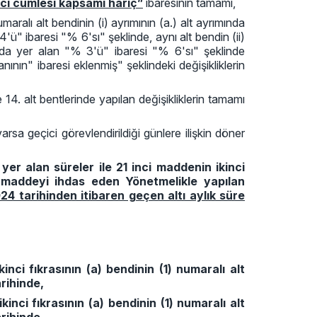
nci cümlesi kapsamı hariç”
ibaresinin tamamı,
ralı alt bendinin (i) ayrımının (a.) alt ayrımında
'ü" ibaresi "% 6'sı" şeklinde, aynı alt bendin (ii)
ında yer alan "% 3'ü" ibaresi "% 6'sı" şeklinde
nının" ibaresi eklenmiş" şeklindeki değişikliklerin
14. alt bentlerinde yapılan değişikliklerin tamamı
sa geçici görevlendirildiği günlere ilişkin döner
 yer alan süreler ile 21 inci maddenin ikinci
u maddeyi ihdas eden Yönetmelikle yapılan
024 tarihinden itibaren geçen altı aylık süre
ci fıkrasının (a) bendinin (1) numaralı alt
rihinde,
ci fıkrasının (a) bendinin (1) numaralı alt