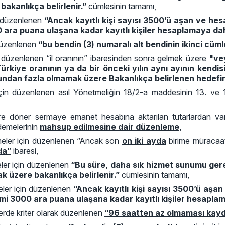
bakanlıkça belirlenir.”
cümlesinin tamamı,
n düzenlenen
“Ancak kayıtlı kişi sayısı 3500’ü aşan ve h
0 ara puana ulaşana kadar kayıtlı kişiler hesaplamaya dahil
 düzenlenen
“bu bendin (3) numaralı alt bendinin ikinci cüm
n düzenlenen “il oranının” ibaresinden sonra gelmek üzere
"ve
ürkiye oranının ya da bir önceki yılın aynı ayının kendi
'undan fazla olmamak üzere Bakanlıkça belirlenen hedefin"
çin düzenlenen asıl Yönetmeliğin 18/2-a maddesinin 13. ve 14.
e döner sermaye emanet hesabına aktarılan tutarlardan varsa 
demelerinin
mahsup edilmesine dair düzenleme,
emeler için düzenlenen “Ancak son
on iki ayda
birime müracaat 
da”
ibaresi,
eler için düzenlenen
“Bu süre, daha sık hizmet sunumu ger
ak üzere bakanlıkça belirlenir.”
cümlesinin tamamı,
meler için düzenlenen
“Ancak kayıtlı kişi sayısı 3500’ü aş
ami 3000 ara puana ulaşana kadar kayıtlı kişiler hesaplama
lerde kriter olarak düzenlenen
“96 saatten az olmaması kayd