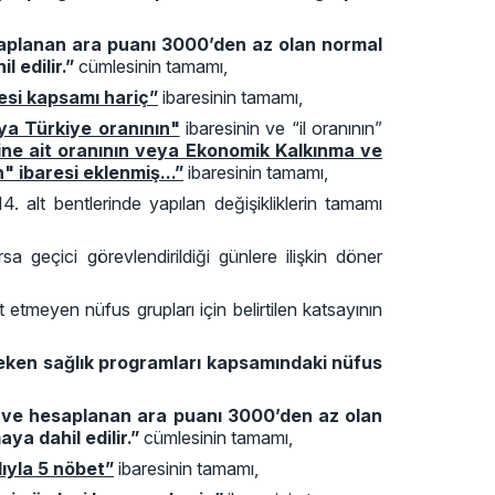
esaplanan ara puanı 3000’den az olan normal
 edilir.”
cümlesinin tamamı,
lesi kapsamı hariç”
ibaresinin tamamı,
ya Türkiye oranının"
ibaresinin ve “il oranının”
sine ait oranının veya Ekonomik Kalkınma ve
 ibaresi eklenmiş...”
ibaresinin tamamı,
 alt bentlerinde yapılan değişikliklerin tamamı
geçici görevlendirildiği günlere ilişkin döner
etmeyen nüfus grupları için belirtilen katsayının
eken sağlık programları kapsamındaki nüfus
an ve hesaplanan ara puanı 3000’den az olan
ya dahil edilir.”
cümlesinin tamamı,
ıyla 5 nöbet”
ibaresinin tamamı,