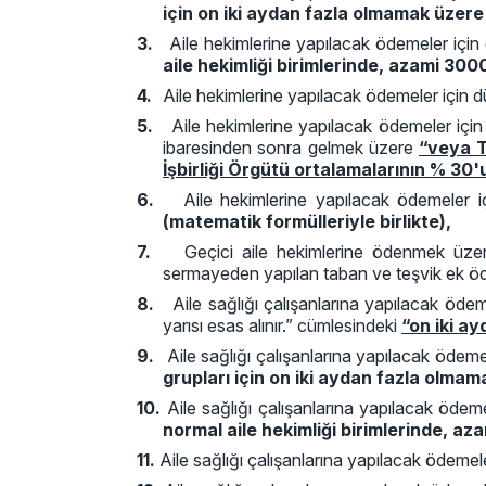
için on iki aydan fazla olmamak üzere 
3.
Aile hekimlerine yapılacak ödemeler içi
aile hekimliği birimlerinde, azami 300
4.
Aile hekimlerine yapılacak ödemeler için
5.
Aile hekimlerine yapılacak ödemeler içi
ibaresinden sonra gelmek üzere
“veya T
İşbirliği Örgütü ortalamalarının % 30
6.
Aile hekimlerine yapılacak ödemeler i
(matematik formülleriyle birlikte),
7.
Geçici aile hekimlerine ödenmek üzer
sermayeden yapılan taban ve teşvik ek ö
8.
Aile sağlığı çalışanlarına yapılacak öd
yarısı esas alınır.” cümlesindeki
“on iki ay
9.
Aile sağlığı çalışanlarına yapılacak ödem
grupları için on iki aydan fazla olmam
10.
Aile sağlığı çalışanlarına yapılacak öde
normal aile hekimliği birimlerinde, az
11.
Aile sağlığı çalışanlarına yapılacak ödeme